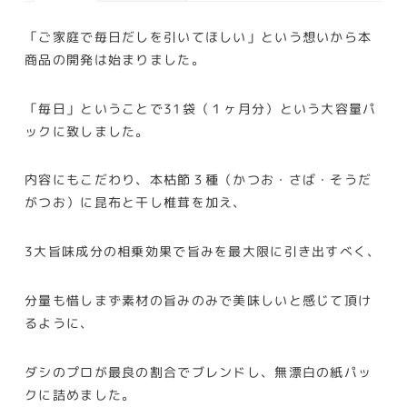
し
10
「ご家庭で毎日だしを引いてほしい」という想いから本
商品の開発は始まりました。
ｇ
31
「毎日」ということで31袋（１ヶ月分）という大容量パ
袋
ックに致しました。
個
内容にもこだわり、本枯節３種（かつお・さば・そうだ
がつお）に昆布と干し椎茸を加え、
3大旨味成分の相乗効果で旨みを最大限に引き出すべく、
分量も惜しまず素材の旨みのみで美味しいと感じて頂け
るように、
ダシのプロが最良の割合でブレンドし、無漂白の紙パッ
クに詰めました。