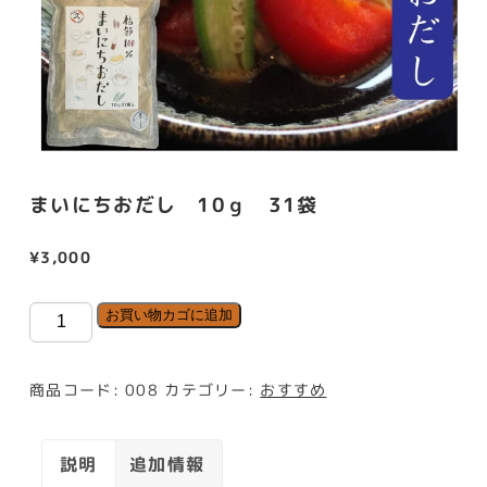
まいにちおだし 10ｇ 31袋
¥
3,000
ま
お買い物カゴに追加
い
に
商品コード:
008
カテゴリー:
おすすめ
ち
お
説明
追加情報
だ