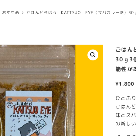
おすすめ
ごはんどろぼう KATTSUO EYE（サバカレー味）
ごはんど
30ｇ
能性が
¥
1,800
ひとふ
ごはんど
味とス
の新し