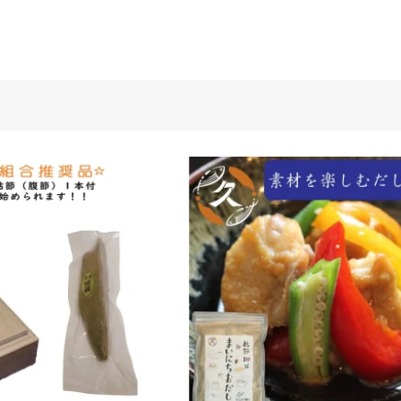
ろ
ぼ
う
KATTS
EYE（サ
バ
カ
レ
ー
味）
30
ｇ
3
個
セ
ッ