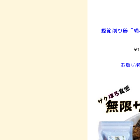
鰹節削り器「絹
¥
お買い