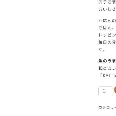
お子さ
おいし
ごはん
ごはん
トッピ
毎日の
す。
魚のう
和とカ
「KAT
ご
は
ん
カテゴリ
ど