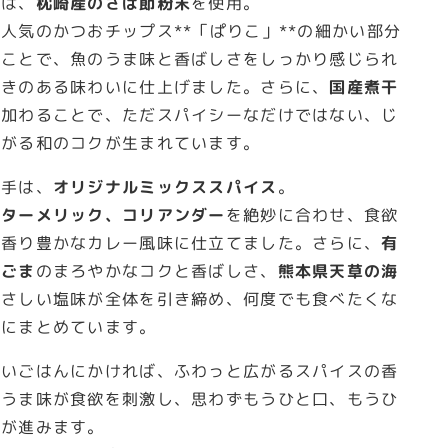
には、
枕崎産のさば節粉末
を使用。
人気のかつおチップス**「ぱりこ」**の細かい部分
ることで、魚のうま味と香ばしさをしっかり感じられ
行きのある味わいに仕上げました。さらに、
国産煮干
が加わることで、ただスパイシーなだけではない、じ
広がる和のコクが生まれています。
め手は、
オリジナルミックススパイス
。
、ターメリック、コリアンダー
を絶妙に合わせ、食欲
る香り豊かなカレー風味に仕立てました。さらに、
有
りごま
のまろやかなコクと香ばしさ、
熊本県天草の海
やさしい塩味が全体を引き締め、何度でも食べたくな
いにまとめています。
かいごはんにかければ、ふわっと広がるスパイスの香
のうま味が食欲を刺激し、思わずもうひと口、もうひ
箸が進みます。