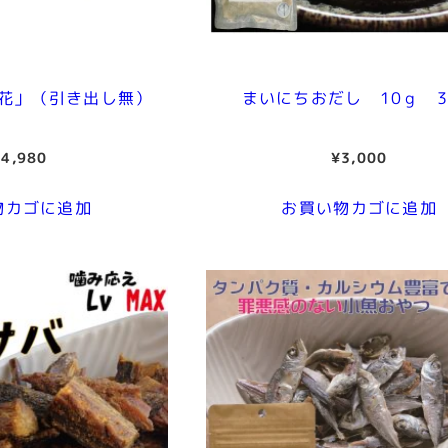
ト
※
パ
ッ
花」（引き出し無）
まいにちおだし 10ｇ 3
ケ
ー
14,980
¥
3,000
ジ
デ
物カゴに追加
お買い物カゴに追加
ザ
イ
ン
は
変
更
に
な