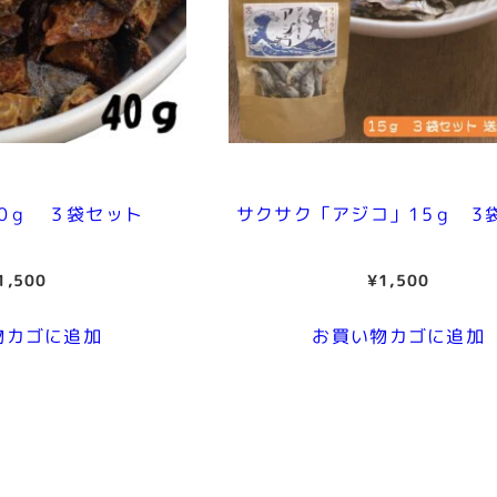
る
可
能
性
が
あ
り
0ｇ ３袋セット
サクサク「アジコ」15ｇ 3
ま
す。
1,500
¥
1,500
個
物カゴに追加
お買い物カゴに追加